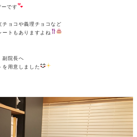
デーです
友チョコや義理チョコなど
レートもありますよね
、副院長へ
トを用意しました