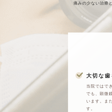
痛みの少ない治療
大切な歯
当院ではで
でも、顕微
います。ま
す。