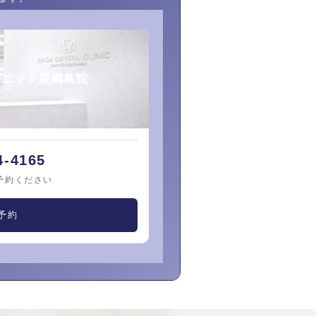
リニック新綱島院
4-4165
予約ください
予約