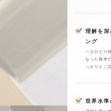
理解を深
ング
一人ひとり
なった根本
っかりとご
世界水準