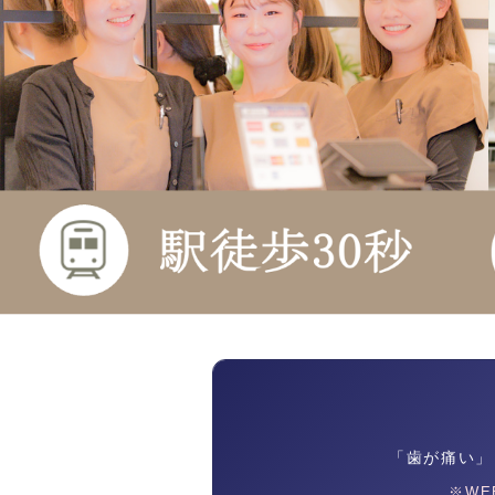
「歯が痛い」
※W