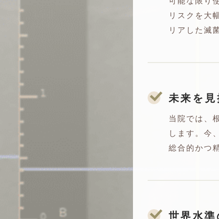
可能な限り
リスクを大
リアした滅
未来を見
当院では、
します。今
総合的かつ
世界水準