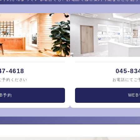
クリニック綱島
和田デンタルク
47-4618
045-83
ご予約ください
お電話にてご
EB予約
WEB