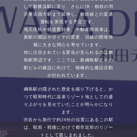
して新横浜駅に至り、さらにJR・相鉄の羽
沢横浜国大駅まで延伸し、相鉄線との直通
運転を実現する予定です。
地元住民や鉄道愛好者、不動産関係者は、
新駅の開設やダイヤの変更、沿線の開発情
報に大きな関心を寄せています。
特に注目されている変化が見られるのは綱
島駅周辺です。ここでは、新綱島駅とその
駅ビルの建設に向けて、積極的な建設活動
が行われています。
綱島駅の隠された歴史を掘り下げると、か
つて昭和時代に温泉リゾート地としての盛
り上がりを見せていたことが明らかになり
ます。
渋谷から急行で約20分の位置にあるこの駅
は、戦前・戦後にかけて都市近郊のリゾー
トとして親しまれました。