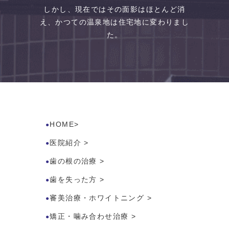
しかし、現在ではその面影はほとんど消
え、かつての温泉地は住宅地に変わりまし
た。
HOME
>
医院紹介
>
歯の根の治療
>
歯を失った方
>
審美治療・ホワイトニング
>
矯正・噛み合わせ治療
>