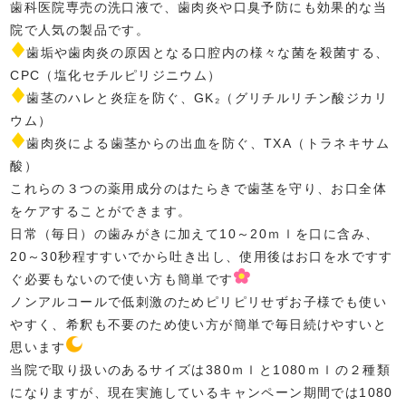
歯科医院専売の洗口液で、歯肉炎や口臭予防にも効果的な当
院で人気の製品です。
歯垢や歯肉炎の原因となる口腔内の様々な菌を殺菌する、
CPC（塩化セチルピリジニウム）
歯茎のハレと炎症を防ぐ、GK₂（グリチルリチン酸ジカリ
ウム）
歯肉炎による歯茎からの出血を防ぐ、TXA（トラネキサム
酸）
これらの３つの薬用成分のはたらきで歯茎を守り、お口全体
をケアすることができます。
日常（毎日）の歯みがきに加えて10～20ｍｌを口に含み、
20～30秒程すすいでから吐き出し、使用後はお口を水ですす
ぐ必要もないので使い方も簡単です
ノンアルコールで低刺激のためピリピリせずお子様でも使い
やすく、希釈も不要のため使い方が簡単で毎日続けやすいと
思います
当院で取り扱いのあるサイズは380ｍｌと1080ｍｌの２種類
になりますが、現在実施しているキャンペーン期間では1080