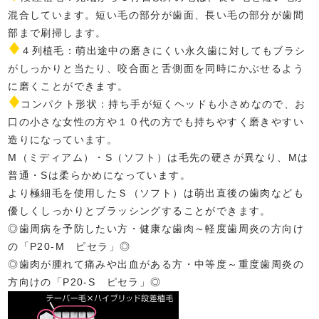
混合しています。短い毛の部分が歯面、長い毛の部分が歯間
部まで刷掃します。
４列植毛：萌出途中の磨きにくい永久歯に対してもブラシ
がしっかりと当たり、咬合面と舌側面を同時にかぶせるよう
に磨くことができます。
コンパクト形状：持ち手が短くヘッドも小さめなので、お
口の小さな女性の方や１０代の方でも持ちやすく磨きやすい
造りになっています。
M（ミディアム）・S（ソフト）は毛先の硬さが異なり、Mは
普通・Sは柔らかめになっています。
より極細毛を使用したＳ（ソフト）は萌出直後の歯肉なども
優しくしっかりとブラッシングすることができます。
◎歯周病を予防したい方・健康な歯肉～軽度歯周炎の方向け
の「P20-M ピセラ」◎
◎歯肉が腫れて痛みや出血がある方・中等度～重度歯周炎の
方向けの「P20-S ピセラ」◎