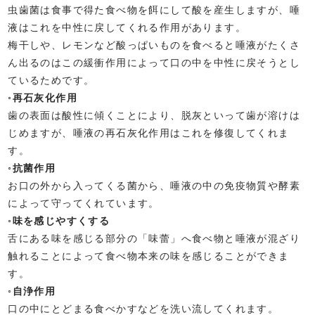
虫歯菌は食事で得た食べ物を餌にして酸を産生しますが、唾
液はこれを中性に戻してくれる作用があります。
梅干しや、レモンなど酸っぱいものを食べると唾液がたくさ
ん出るのはこの緩衝作用によって口の中を中性に戻そうとし
ているためです。
◦
再石灰化作用
歯の表面は酸性に傾くことにより、脱灰といって歯が溶けは
じめますが、唾液の再石灰化作用はこれを修復してくれま
す。
◦
抗菌作用
お口の外から入ってくる菌から、唾液の中の免疫物質や酵素
によって守ってくれています。
◦
味を感じやすくする
舌にある味を感じる部分の「味蕾」へ食べ物と唾液が混ざり
触れることによって食べ物本来の味を感じることができま
す。
◦
自浄作用
口の中にとどまる食べかすなどを洗い流してくれます。