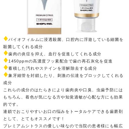
バイオフィルムに浸透殺菌、口腔内に浮遊している細菌を
殺菌してくれる成分
歯肉の炎症を抑え、血行を促進してくれる成分
1450ppmの高濃度フッ素配合で歯の再石灰化を促進
蓄積した汚れやステインを溶解除去する成分
象牙細管を封鎖したり、刺激の伝達をブロックしてくれる
成分
これらの成分のはたらきにより歯肉炎や口臭、虫歯予防には
もちろん、着色が気になる方や知覚過敏が心配な方にも効果
的です。
連鎖でおこりやすいお口の悩みをトータルケアできる歯磨剤
として、とてもオススメです！
プレミアムシトラスの優しい味なので当院の患者様にも幅広