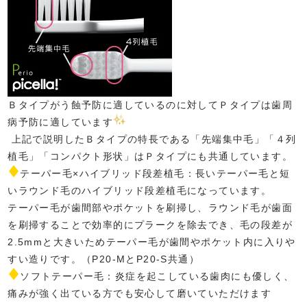
Ｂタイプがう蝕予防に適しているのに対してＰタイプは歯周
病予防に適しています
上記で説明したＢタイプの特長である「先端集中毛」「４列
植毛」「コンパクト形状」はＰタイプにも共通しています。
テーパー毛×ハイブリッド段差植毛：長いテーパー毛と短
いラウンド毛のハイブリッド段差植毛になっています。
テーパー毛が歯間部やポケットを刷掃し、ラウンド毛が歯面
を刷掃することで効率的にプラークを除去でき、毛の段差が
2.5mmと大きいためテーパー毛が歯間やポケット内に入りや
すい造りです。（P20-MとP20-S共通）
ソフトテーパー毛：炎症を起こしている歯肉にも優しく、
痛みが強く出ている方でも安心して磨いていただけます