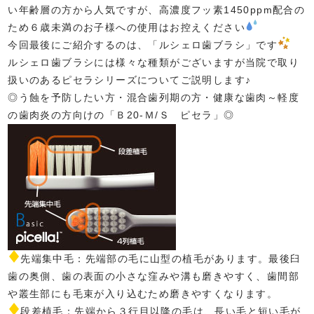
い年齢層の方から人気ですが、高濃度フッ素1450ppm配合の
ため６歳未満のお子様への使用はお控えください
今回最後にご紹介するのは、「ルシェロ歯ブラシ」です
ルシェロ歯ブラシには様々な種類がございますが当院で取り
扱いのあるピセラシリーズについてご説明します♪
◎う蝕を予防したい方・混合歯列期の方・健康な歯肉～軽度
の歯肉炎の方向けの「Ｂ20-Ｍ/Ｓ ピセラ」◎
先端集中毛：先端部の毛に山型の植毛があります。最後臼
歯の奥側、歯の表面の小さな窪みや溝も磨きやすく、歯間部
や叢生部にも毛束が入り込むため磨きやすくなります。
段差植毛：先端から３行目以降の毛は、長い毛と短い毛が